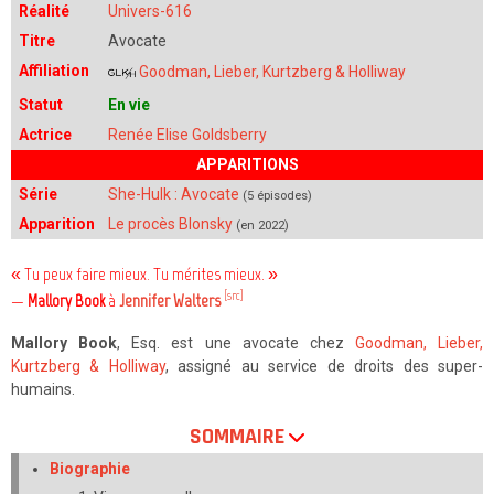
Réalité
Univers-616
Titre
Avocate
Affiliation
Goodman, Lieber, Kurtzberg & Holliway
Statut
En vie
Actrice
Renée Elise Goldsberry
APPARITIONS
Série
She-Hulk : Avocate
(5 épisodes)
Apparition
Le procès Blonsky
(en 2022)
« Tu peux faire mieux. Tu mérites mieux. »
[src]
—
Mallory Book
à
Jennifer Walters
Mallory Book
, Esq. est une avocate chez
Goodman, Lieber,
Kurtzberg & Holliway
, assigné au service de droits des super-
humains.
SOMMAIRE
Biographie