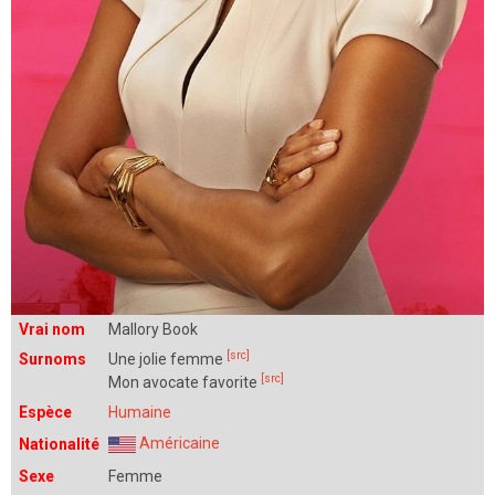
Vrai nom
Mallory Book
[src]
Surnoms
Une jolie femme
[src]
Mon avocate favorite
Espèce
Humaine
Américaine
Nationalité
Sexe
Femme