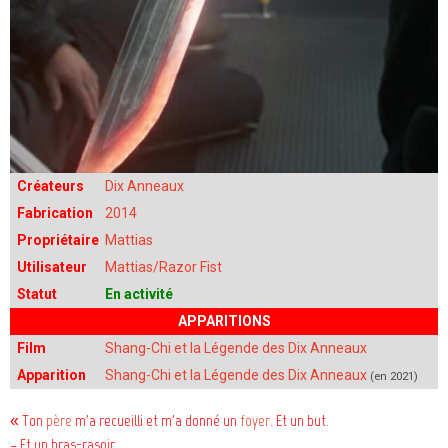
Créateurs
Dix Anneaux
Fabrication
2014
Propriétaire
Mattias
Utilisateur
Mattias/Razor Fist
Statut
En activité
APPARITIONS
Film
Shang-Chi et la Légende des Dix Anneaux
Apparition
Shang-Chi et la Légende des Dix Anneaux
(en 2021)
« Ton
père
m'a recueilli et m'a donné un
foyer
. Et un but.
– Et un bras-rasoir.