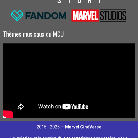
Thèmes musicaux du MCU
2015 - 2025 —
Marvel CinéVerse