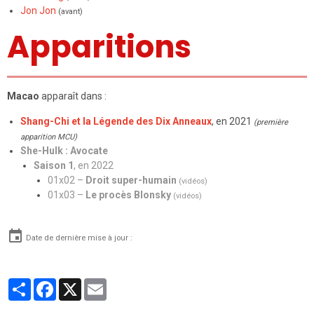
Jon Jon
(avant)
Apparitions
Macao
apparaît dans :
Shang-Chi et la Légende des Dix Anneaux
, en 2021
(première
apparition MCU)
She-Hulk : Avocate
Saison 1
, en 2022
01x02 –
Droit super-humain
(vidéos)
01x03 –
Le procès Blonsky
(vidéos)
Date de dernière mise à jour :
Partager
Facebook
X
Email