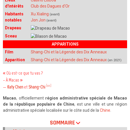
Lieux
Casino Lisboa
d'intérêts
Club des Dagues d'Or
Habitants
Xu Xialing
(avant)
notables
Jon Jon
(avant)
Drapeau
Sceau
APPARITIONS
Film
Shang-Chi et la Légende des Dix Anneaux
Apparition
Shang-Chi et la Légende des Dix Anneaux
(en 2021)
« Où est-ce que tu vas ?
– À Macao »
[src]
—
Katy Chen
et
Shang-Chi
Macao
, officiellement
région administrative spéciale de Macao
de la république populaire de Chine
, est une ville et une région
administrative spéciale localisée sur le côte sud de la
Chine
.
SOMMAIRE