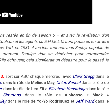
ns restés en fin de saison 6 – et avec la révélation d'un
lson et les agents du S.H.I.E.L.D. sont poussés en arrière
New York en 1931. Avec leur tout nouveau Zephyr capable de
 moment, l'équipe doit se dépêcher pour comprendre
'ils échouent, cela signifierait un désastre pour le passé, le
.D.
sort sur ABC chaque mercredi avec
Clark Gregg
dans le
n
dans le rôle de
Melinda May
,
Chloe Bennet
dans le rôle de
er
dans le rôle de
Leo Fitz
,
Elizabeth Henstridge
dans le rôle
y Simmons
dans le rôle de
Alphonso «
Mack
»
kley
dans le rôle de
Yo-Yo Rodriguez
et
Jeff Ward
dans le