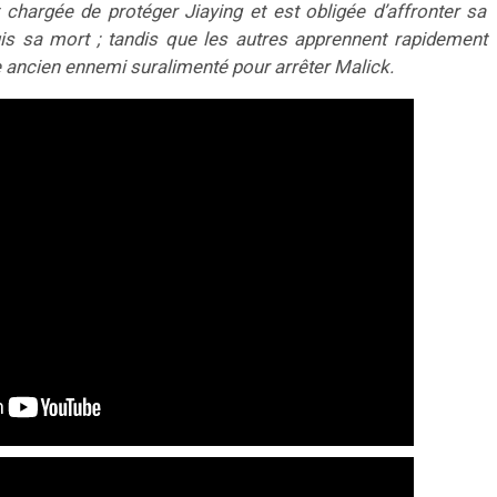
t chargée de protéger Jiaying et est obligée d’affronter sa
is sa mort ; tandis que les autres apprennent rapidement
re ancien ennemi suralimenté pour arrêter Malick.​