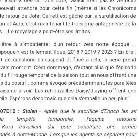
 laisse à désirer. D'un côté, Malick n'est pas le véritable
pouvait attendre pour cette fin (même si les Chronicoms
, le retour de John Garrett est gâché par la surutilisation de
n et Aida, c'est maintenant le troisième antagoniste de la
 ... Le recyclage a peut-être ses limites.
re à s'impatienter d'un retour vers notre époque ...
 époque » est tellement floue. 2018 ? 2019 ? 2023 ? En bref,
et de questions en suspend et face à cela, la série prend
vais moment. C'est dommage, d'autant plus que l'épisode
du fil rouge temporel de la saison tout en nous offrant une
efois du positif : comme évoqué précédemment, les parallèles
aisants à voir. Les retrouvailles Daisy/Jiaying offrent une
le. Espérons désormais que cela s'emballe un peu plus !
 S07E10 :
Stolen
-
Après que le sacrifice d’Enoch les ait
tempête temporelle, l’équipe retourne
ora travaillent dur pour construire une armée
onnés à Autre-Monde. Lorsque les agents se séparent pour