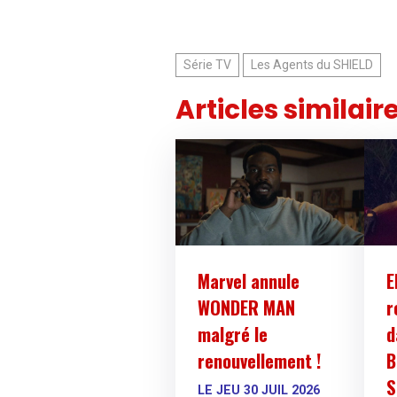
Série TV
Les Agents du SHIELD
Articles similair
Marvel annule
E
WONDER MAN
r
malgré le
d
renouvellement !
B
S
LE JEU 30 JUIL 2026