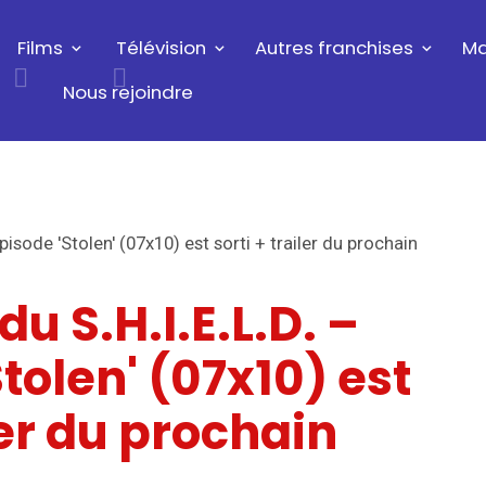
Films
Télévision
Autres franchises
Ma
Nous rejoindre
pisode 'Stolen' (07x10) est sorti + trailer du prochain
u S.H.I.E.L.D. –
Stolen' (07x10) est
ler du prochain