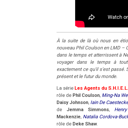
À la suite de là où nous en étio
nouveau Phil Coulson en LMD – Cou
dans le temps et atterrissent à 
voyager dans le temps à tout
exactement ce qu'il s'est passé. S
présent et le futur du monde.
La série
Les Agents du S.H.I.E.L
rôle de
Phil Coulson
,
Ming-Na We
Daisy Johnson
,
Iain De Caesteck
de
Jemma Simmons
,
Henr
Mackenzie
,
Natalia Cordova-Buc
rôle de
Deke Shaw
.