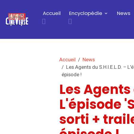
Accueil
Encyclopédie
News
Accueil
News
Les Agents du S.H.I.E.L.D. – L'é
épisode !
Les Agents d
L'épisode '
sorti + trai