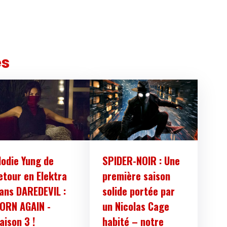
es
lodie Yung de
SPIDER-NOIR : Une
etour en Elektra
première saison
ans DAREDEVIL :
solide portée par
ORN AGAIN -
un Nicolas Cage
aison 3 !
habité – notre