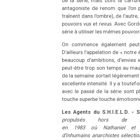
de la série, mais dont la carrure
antagoniste de renom que l'on 
traînent dans l'ombre), de l'autre
pouvoirs vus et revus. Avec Gordo
série à utiliser les mêmes pouvoirs
On commence également peut-êt
D'ailleurs l'appelation de « notre
beaucoup d'ambitions, d'envies 
peut-être trop son temps au mau
de la semaine sortait légèrement 
excellente intensité. Il y a tout
avec le passé de la série sont pl
touche superbe touche émotionnel
Les Agents du S.H.I.E.L.D. -
propulsés hors de la 
en 1983 où Nathaniel et K
d’Inhumains anarchistes sélecti