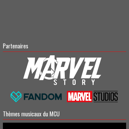
mutants dès les prochaines phases, avant la fin de la
saga.
(
@MyCosmicCircus
) — Probable
pic.twitter.com/xxe8TFTlQX
— Marvel CinéVerse (@MarvelCineVerse)
December
21, 2023
Partenaires
#XMen
[Rumeur] : Un film X-Men, ou une série sur les
mutants, avec des histoires individuelles par épisodes,
sont des idées de Marvel pour établir les personnages
à l'avenir, et ce, avant même Avengers: Secret Wars.
Le film sans titre Deadpool 3 (2024) devrait préparer la
scène…
https://t.co/YLmV9Ba5tV
pic.twitter.com/crhIz1axLf
— Marvel CinéVerse (@MarvelCineVerse)
December
21, 2023
Thèmes musicaux du MCU
#XMen
[Rumeur] : Si Magnéto ne serait pas envisagé
dans un projet de film X-Men, un film sur la Confrérie