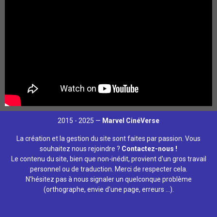
des Mauvais Mutants le serait, avec sa présence.
(
@DanielRPK
) — Probable
pic.twitter.com/Yu36Kp74CW
— Marvel CinéVerse (@MarvelCineVerse)
December
21, 2023
2015 - 2025 —
Marvel CinéVerse
La création et la gestion du site sont faites par passion. Vous
souhaitez nous rejoindre ?
Contactez-nous !
Le contenu du site, bien que non-inédit, provient d'un gros travail
personnel ou de traduction. Merci de respecter cela.
N'hésitez pas à nous signaler un quelconque problème
(orthographe, envie d'une page, erreurs ...).