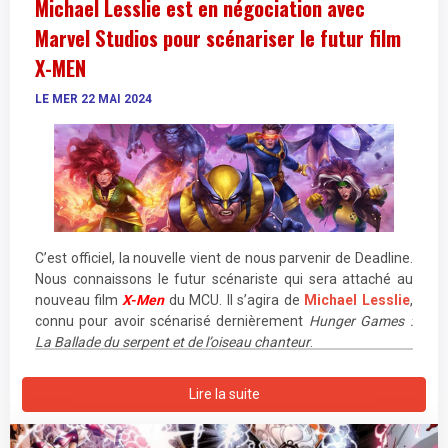
Michael Lesslie est en négociation avec
Marvel Studios pour scénariser le futur film
X-MEN
LE MER 22 MAI 2024
C’est officiel, la nouvelle vient de nous parvenir de Deadline.
Nous connaissons le futur scénariste qui sera attaché au
nouveau film
X-Men
du MCU. Il s’agira de
Michael Lesslie
,
connu pour avoir scénarisé dernièrement
Hunger Games :
La Ballade du serpent et de l’oiseau chanteur
.
En décembre dernier, c’est Daniel Richtman qui nous a
Lire la suite
dévoilé quelques rumeurs sur l’avenir des
X-Men
au sein du
MCU. Selon lui, Marvel Studios souhaiterait se concentrer
sur des personnages féminins comme membres des X-