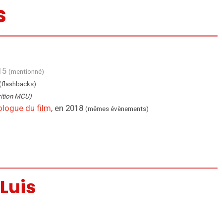
s
015
(mentionné)
(flashbacks)
rition MCU)
ologue du film
, en 2018
(mêmes évènements)
 Luis