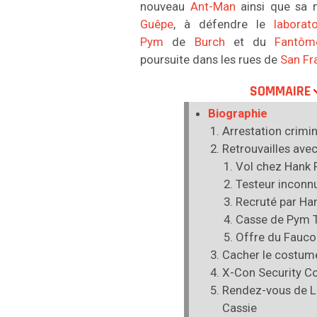
nouveau
Ant-Man
ainsi que sa n
Guêpe
, à défendre le
laborat
Pym
de
Burch
et du
Fantôm
poursuite dans les rues de
San Fr
SOMMAIRE
Biographie
Arrestation crimin
Retrouvailles ave
Vol chez Hank
Testeur inconn
Recruté par Ha
Casse de Pym 
Offre du Fauco
Cacher le costum
X-Con Security Co
Rendez-vous de L
Cassie