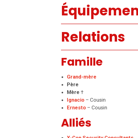
Équipemen
Relations
Famille
Grand-mère
Père
Mère
†
Ignacio
– Cousin
Ernesto
– Cousin
Alliés
X-Con Security Consultants