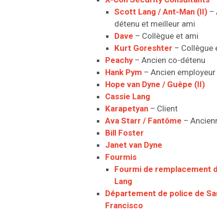
Scott Lang / Ant-Man (II)
– 
détenu et meilleur ami
Dave
– Collègue et ami
Kurt Goreshter
– Collègue 
Peachy
– Ancien co-détenu
Hank Pym
– Ancien employeur
Hope van Dyne / Guêpe (II)
Cassie Lang
Karapetyan
– Client
Ava Starr / Fantôme
– Ancien
Bill Foster
Janet van Dyne
Fourmis
Fourmi de remplacement d
Lang
Département de police de Sa
Francisco