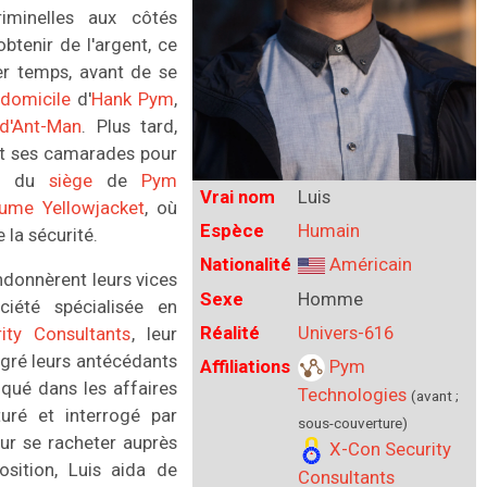
iminelles aux côtés
btenir de l'argent, ce
r temps, avant de se
domicile
d'
Hank Pym
,
d'Ant-Man
. Plus tard,
 et ses camarades pour
in du
siège
de
Pym
Vrai nom
Luis
ume Yellowjacket
, où
Espèce
Humain
 la sécurité.
Nationalité
Américain
andonnèrent leurs vices
Sexe
Homme
iété spécialisée en
Réalité
Univers-616
ity Consultants
, leur
gré leurs antécédants
Affiliations
Pym
liqué dans les affaires
Technologies
(avant ;
uré et interrogé par
sous-couverture)
ur se racheter auprès
X-Con Security
osition, Luis aida de
Consultants