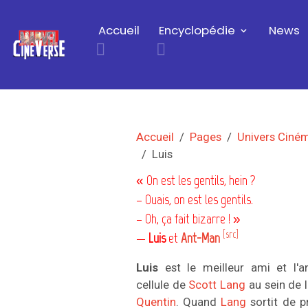
Accueil
Encyclopédie
News
Accueil
Pages
Univers Ciné
Luis
« On est les gentils, hein ?
– Ouais, on est les gentils.
– Oh, ça fait bizarre ! »
[src]
—
Luis
et
Ant-Man
Luis
est le meilleur ami et l'
cellule de
Scott Lang
au sein de 
Quentin
. Quand
Lang
sortit de pr