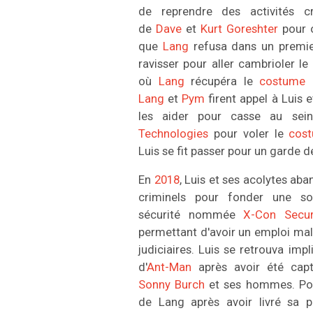
de reprendre des activités cr
de
Dave
et
Kurt Goreshter
pour o
que
Lang
refusa dans un premie
ravisser pour aller cambrioler le
où
Lang
récupéra le
costume 
Lang
et
Pym
firent appel à Luis
les aider pour casse au se
Technologies
pour voler le
cost
Luis se fit passer pour un garde de
En
2018
, Luis et ses acolytes ab
criminels pour fonder une soc
sécurité nommée
X-Con Secur
permettant d'avoir un emploi mal
judiciaires. Luis se retrouva imp
d'
Ant-Man
après avoir été capt
Sonny Burch
et ses hommes.
Po
de Lang après avoir livré sa p