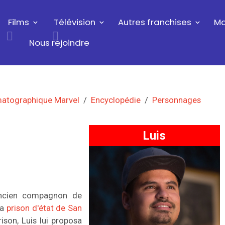
Films
Télévision
Autres franchises
Ma
Nous rejoindre
matographique Marvel
Encyclopédie
Personnages
Luis
ancien compagnon de
la
prison d'état de San
ison, Luis lui proposa