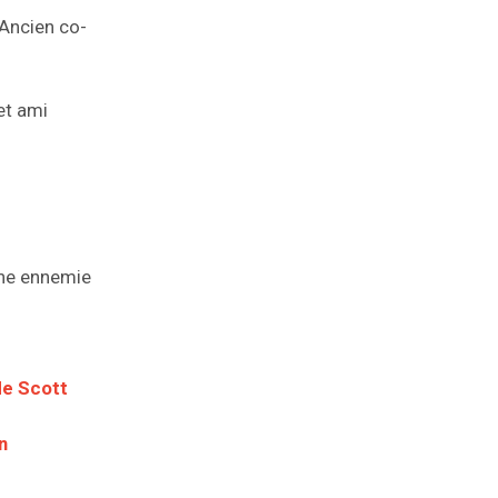
Ancien co-
et ami
ne ennemie
e Scott
n