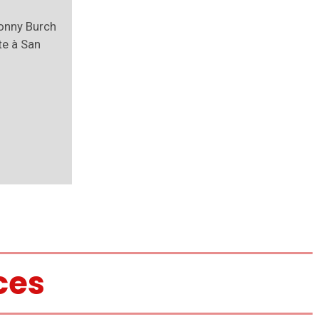
Sonny Burch
te à San
ces