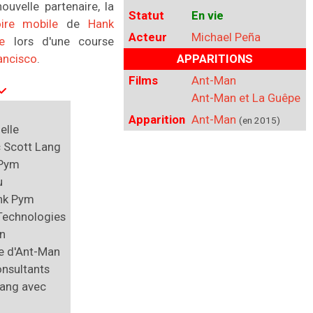
ouvelle partenaire, la
Statut
En vie
oire mobile
de
Hank
Acteur
Michael Peña
e
lors d'une course
ancisco
.
APPARITIONS
Films
Ant-Man
Ant-Man et La Guêpe
Apparition
Ant-Man
(en 2015)
elle
c Scott Lang
 Pym
u
nk Pym
Technologies
n
e d'Ant-Man
nsultants
ang avec