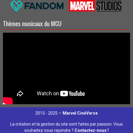
Thèmes musicaux du MCU
2015 - 2025 —
Marvel CinéVerse
La création et la gestion du site sont faites par passion. Vous
souhaitez nous rejoindre ?
Contactez-nous !