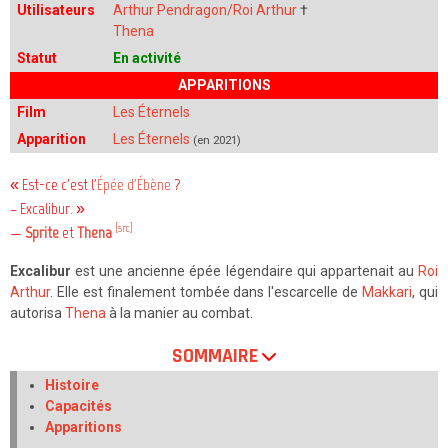
Utilisateurs
Arthur Pendragon/Roi Arthur
†
Thena
Statut
En activité
APPARITIONS
Film
Les Éternels
Apparition
Les Éternels
(en 2021)
« Est-ce c'est l'
Épée d'Ébène
?
– Excalibur. »
[src]
—
Sprite
et
Thena
Excalibur
est une ancienne épée légendaire qui appartenait au
Roi
Arthur
. Elle est finalement tombée dans l'escarcelle de
Makkari
, qui
autorisa
Thena
à la manier au combat.
SOMMAIRE
Histoire
Capacités
Apparitions