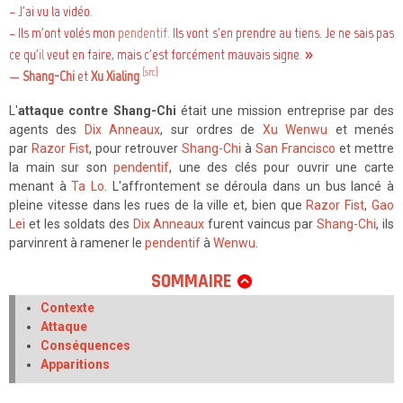
– J'ai vu la vidéo.
– Ils m'ont volés mon
pendentif
. Ils vont s'en prendre au tiens. Je ne sais pas
ce qu'
il
veut en faire, mais c'est forcément mauvais signe. »
[src]
—
Shang-Chi
et
Xu Xialing
L'
attaque contre Shang-Chi
était une mission entreprise par des
agents des
Dix Anneaux
, sur ordres de
Xu Wenwu
et menés
par
Razor Fist
, pour retrouver
Shang-Chi
à
San Francisco
et mettre
la main sur son
pendentif
, une des clés pour ouvrir une carte
menant à
Ta Lo
. L'affrontement se déroula dans un bus lancé à
pleine vitesse dans les rues de la ville et, bien que
Razor Fist
,
Gao
Lei
et les soldats des
Dix Anneaux
furent vaincus par
Shang-Chi
, ils
parvinrent à ramener le
pendentif
à
Wenwu
.
SOMMAIRE
Contexte
Attaque
Conséquences
Apparitions