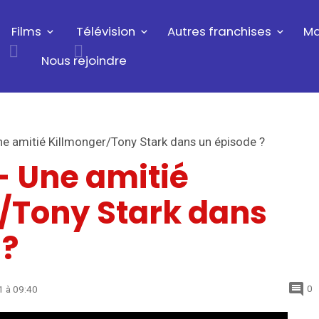
Films
Télévision
Autres franchises
Ma
Nous rejoindre
 Une amitié Killmonger/Tony Stark dans un épisode ?
 - Une amitié
/Tony Stark dans
 ?
0
21
à 09:40