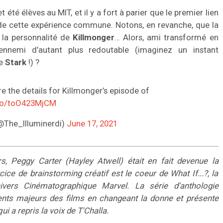
été élèves au MIT, et il y a fort à parier que le premier lien
 de cette expérience commune. Notons, en revanche, que la
 la personnalité de
Killmonger
… Alors, ami transformé en
nemi d’autant plus redoutable (imaginez un instant
ie
Stark
!) ?
 the details for Killmonger’s episode of
.co/toO423MjCM
(@The_Illuminerdi)
June 17, 2021
s, Peggy Carter (Hayley Atwell) était en fait devenue la
ice de brainstorming créatif est le coeur de What If...?, la
ivers Cinématographique Marvel. La série d'anthologie
ts majeurs des films en changeant la donne et présente
a repris la voix de T'Challa.