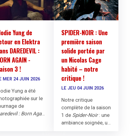
lodie Yung de
SPIDER-NOIR : Une
etour en Elektra
première saison
ans DAREDEVIL :
solide portée par
ORN AGAIN -
un Nicolas Cage
aison 3 !
habité – notre
critique !
E MER 24 JUIN 2026
LE JEU 04 JUIN 2026
lodie Yung a été
hotographiée sur le
Notre critique
ournage de
complète de la saison
aredevil : Born Again
1 de
Spider-Noir
: une
aison 3, dans le rôle
ambiance soignée, un
'Elektra. Son retour
Nicolas Cage habité,