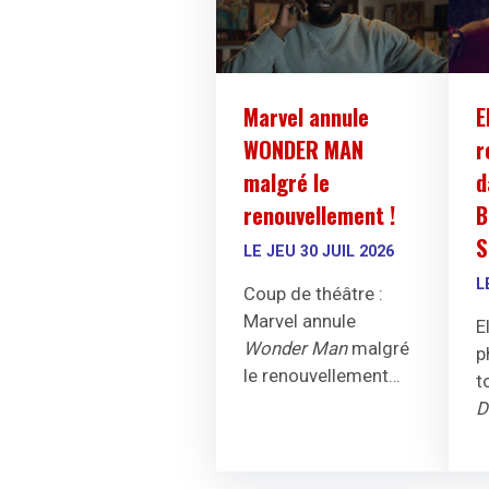
Marvel annule
E
WONDER MAN
r
malgré le
d
renouvellement !
B
S
LE JEU 30 JUIL 2026
L
Coup de théâtre :
Marvel annule
E
Wonder Man
malgré
p
le renouvellement
t
annoncé en mars. La
D
saison 2 avec Yahya
s
Abdul-Mateen II et
d
Ben Kingsley ne verra