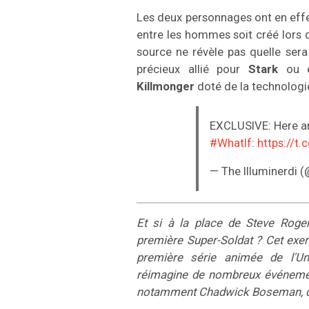
Les deux personnages ont en effet 
entre les hommes soit créé lors
source ne révèle pas quelle sera
précieux allié pour
Stark
ou en
Killmonger
doté de la technolog
EXCLUSIVE: Here are
#WhatIf
:
https://t
— The Illuminerdi 
Et si à la place de Steve Roger
première Super-Soldat ? Cet exerc
première série animée de l'Un
réimagine de nombreux événemen
notamment Chadwick Boseman, qui 