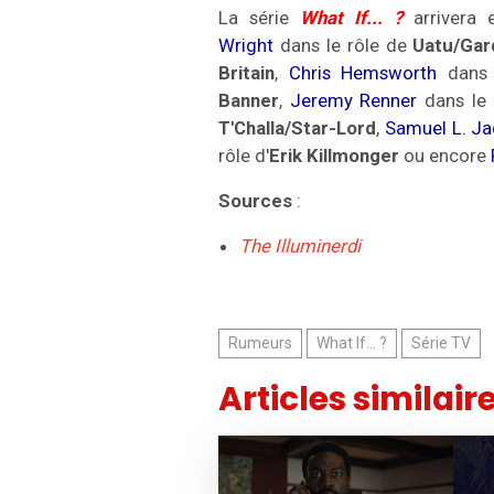
La série
What If... ?
arrivera
Wright
dans le rôle de
Uatu/Gar
Britain
,
Chris Hemsworth
dans 
Banner
,
Jeremy Renner
dans le 
T'Challa/Star-Lord
,
Samuel L. J
rôle d'
Erik Killmonger
ou encore
Sources
:
The Illuminerdi
Rumeurs
What If... ?
Série TV
Articles similair