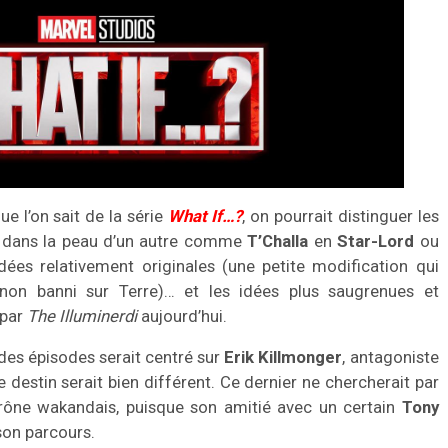
e l’on sait de la série
What If…?
, on pourrait distinguer les
e dans la peau d’un autre comme
T’Challa
en
Star-Lord
ou
 idées relativement originales (une petite modification qui
on banni sur Terre)… et les idées plus saugrenues et
 par
The Illuminerdi
aujourd’hui.
 des épisodes serait centré sur
Erik Killmonger
, antagoniste
le destin serait bien différent. Ce dernier ne chercherait par
rône wakandais, puisque son amitié avec un certain
Tony
son parcours.