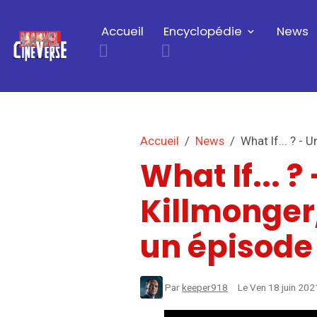
Accueil
Encyclopédie
News
Accueil
News
What If... ? -
What If... ?
Killmonger
un épisode
Par
keeper918
Le Ven 18 juin 20