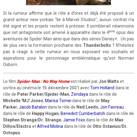
Si la rumeur affirme que le rôle a d’ores et déjà été proposé à un
grand acteur new-yorkais “lié à Marvel Studios”, aucun contrat n’a
été signé et les projets restent à préciser. Il semblerait néanmoins
ème
que cet antagoniste soit amené à apparaître dans le 4
opus des
aventures de Spider-Man ainsi que dans des séries Disney+... Un pas
de plus vers la formation prochaine des
Thunderbolts
? N’hésitez
pas à réagir à cette rumeur en nous exposant vos souhaits et
aspirations pour le personnage emblématique qu’est Norman
Osborn.
Le film
Spider-Man : No Way Home
est réalisé par
Jon Watts
et
sortira au cinéma le
15 décembre 2021
avec
Tom Holland
dans le
rôle de
Peter Parker/Spider-Man
,
Zendaya
dans le rôle de
Michelle 'MJ' Jones
,
Marisa Tomei
dans le rôle de
May
Parker
,
Jacob Batalon
dans le rôle de
Ned Leeds
,
Jon Favreau
dans le rôle de
Happy Hogan
,
Benedict Cumberbatch
dans le rôle de
Stephen Strange/Dr. Strange
,
Jamie Foxx
dans le rôle de
Max
Dillon/Electro
et
Alfred Molina
dans le rôle de
Otto Octavius/Dr.
Octopus
.