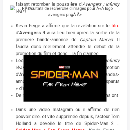
faisant retomber la poussière d'
Avengers : Infinity
War
!
Kevin Feige a affirmé que la révélation sur le
titre
d'
Avengers 4
aura lieu bien après la sortie de la
première bande-annonce de
Captain Marvel
. Il
faudra donc réellement attendre le début de la
promotion du film et donc ... la fin d'année.
Les
personnages morts
dans
Avengers : Infinity
War
ne seront pas présents dans la promotion
d'
Avengers 4
(images, posters, bandes-
annonces) car ils sont tout simplement « disparus
» d'après Feige.
De nombreux images promotionnelles du films ont
Dans une vidéo Instagram où il affirme de rien
pouvoir dire, et vite supprimée depuis, l'acteur Tom
Holland a dévoilé le titre de Spider-Man 2 ...