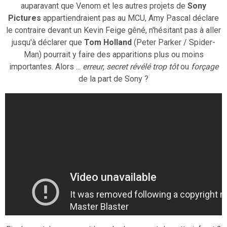
auparavant que Venom et les autres projets de
Sony
Pictures
appartiendraient pas au MCU, Amy Pascal déclare
le contraire devant un Kevin Feige gêné, n'hésitant pas à aller
jusqu'à déclarer que
Tom Holland
(Peter Parker / Spider-
Man) pourrait y faire des apparitions plus ou moins
importantes. Alors ...
erreur
,
secret révélé trop tôt
ou
forçage
de la part de Sony ?