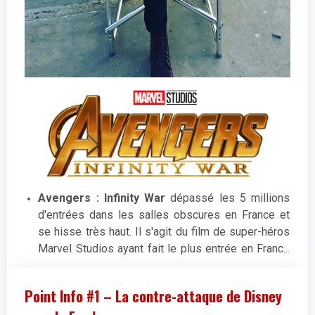
Avengers : Infinity War
dépassé les 5 millions
d'entrées dans les salles obscures en France et
se hisse très haut. Il s'agit du film de super-héros
Marvel Studios ayant fait le plus entrée en France
(devant
Avengers
et ses 4,5 millions d'entrées).
Devant lui ? La trilogie Spider-Man de Raimi tout
Point Info #1 – La contre-attaque de Disney
entière ...
Spider-Man 2
(5,3 millions),
Spider-Man 3