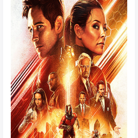
la surveillance qu'il va subir auront un impact sur sa
entièrement reprendre la dette de l'entreprise, pour
vie.
atteindre approximativement les 85 milliards de
L'
embargo
du film sera levé le
28 juin
. Dès lors, les
dollars.
premiers avis et premières critiques seront
Cette histoire est passionnante mais Comcast
disponibles en ligne !
pourra-t-il répliquer ? Il y a une possibilité, mais
MCUCosmic n'hésite pas à affirmer qu'
Ant-Man et
nettement plus risquée car celle-ci entraînerait des
La Guêpe
se déroulera juste avant
Avengers :
dettes pour Comcast. Peu de chances d'y voir des
Infinity War
... De quoi laisser présager des
suites à cette « attaque » de l'Empire aux Grandes
conséquences du fameux claquement dans le film
Oreilles !
!
Quid des droits des personnages qui nous
Le personnage de
Jimmy Woo
, incarné par Randall
concernent directement ? Les droits des
Park, ne sera pas un agent du S.H.I.E.L.D. dans le
personnages avaient été négociés avec la Fox en
film, comme l'indique un chef costumier. Bien connu
tant qu'« entité ». Si celle-ci venait à disparaître, les
pour être l'un des fameux agents de l'organisation
droits reviendraient à Marvel Studios. Néanmoins,
dans les bandes-dessinées, il était difficile
dans le cas où Comcast venait à reprendre la Fox, il
d'imaginer un retour du S.H.I.E.L.D. de cette façon.
faudrait conserver le nom pour garder les droits
Néanmoins, le personnage aurait été membre de
des personnages.
l'organisation par le passé !