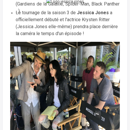
(Gardiens de la Galaxie, Spider-Man, Black Panther
...)
Le tournage de la saison 3 de
Jessica Jones
a
officiellement débuté et l'actrice Krysten Ritter
(Jessica Jones elle-même) prendra place derrière
la caméra le temps d'un épisode !