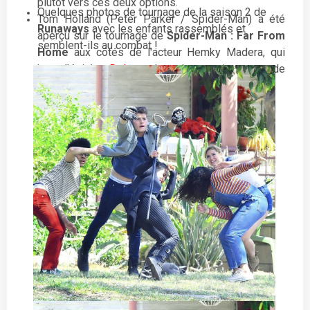
plutôt vers ces deux options.
Quelques photos de tournage de la saison 2 de
Tom Holland (Peter Parker / Spider-Man) a été
Runaways
avec les enfants rassemblés et
aperçu sur le tournage de
Spider-Man : Far From
semblent-ils au combat !
Home
aux côtés de l'acteur Hemky Madera, qui
joue l'épicier
Delmar
dans le premier opus de
Spider-Man.