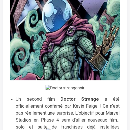
dans
SpiderMan : Far From Home
. Quentin
Beck est un acteur raté vivant à Londres qui utilise
ses illusions contre son ennemi, Spider-Man.
Un second film
Doctor Strange
a été
officiellement confirmé par Kevin Feige ! Ce n'est
pas réellement une surprise. L'objectif pour Marvel
Studios en Phase 4 sera d'allier nouveaux films
solo et suite de franchises déjà installées