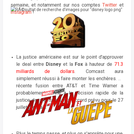
semaine, et notamment sur nos comptes
Twitter
et
Instagram
!
La justice américaine est sur le point d'approuver
le deal entre
Disney
et la
Fox
à hauteur de
71.3
milliards de dollars
. Comcast aura
simplement réussi à faire monter les enchères. La
récente fusion entre AT&T et Time Warner a
probablement servie à la décision rapide de la
justice dans cette affaire. Accord prévu pour le 27
juillet prochain
.
Plus le temps passe, et plus on s'apprête pour une