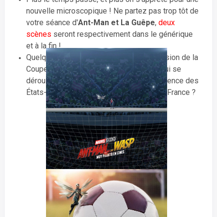
nouvelle microscopique ! Ne partez pas trop tôt de
votre séance d'
Ant-Man et La Guêpe
,
deux
scènes
seront respectivement dans le générique
et à la fin !
Quelques posters promotionnels à l'occasion de la
Coupe du Monde de la FIFA de football qui se
déroule actuellement en Russie ? En l'absence des
États-Unis, Ant-Man pourrait-il soutenir la France ?