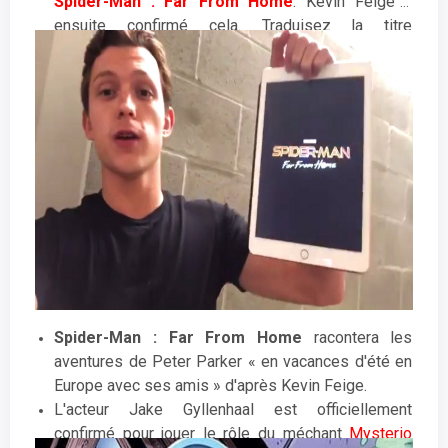
Spider-Man : Far From Home
. Kevin Feige a
ensuite confirmé cela. Traduisez la titre
littéralement par « loin de chez soi » mais les
interprétations peuvent être multiples ... loin de
chez lui, loin des Avengers, loin de ses repères,
loin de sa famille, de ses amis ... Toujours d'après
Feige, le titre est « similaire à Spider-Man:
Homecoming » : «
Je ne dirai pas ce que ça
signifie, mais nous apprécions ce titre car, comme
Homecoming, c'est bourré de différentes
interprétations. Et nous aimons continuer le truc de
"Home", avec le petit symbole de Spidey dans le
"Home"
».
Spider-Man : Far From Home
racontera les
aventures de Peter Parker « en vacances d'été en
Europe avec ses amis » d'après Kevin Feige.
L'acteur Jake Gyllenhaal est officiellement
confirmé pour jouer le rôle du méchant
Mysterio