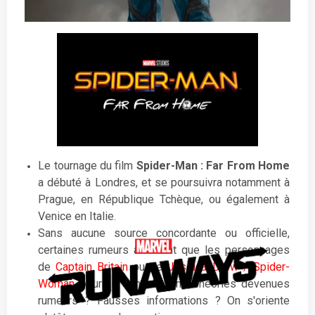
Le tournage du film
Spider-Man : Far From Home
a débuté à Londres, et se poursuivra notamment à
Prague, en République Tchèque, ou également à
Venice en Italie.
Sans aucune source concordante ou officielle,
certaines rumeurs affirment que les personnages
de
Captain Britain
ou de
Jessica Drew / Spider-
Woman
pourrait dans le film. Théories devenues
rumeurs ? Fausses informations ? On s'oriente