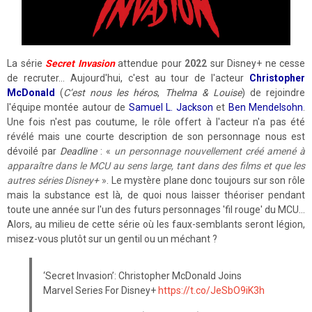
La série
Secret Invasion
attendue pour
2022
sur Disney+ ne cesse
de recruter... Aujourd'hui, c'est au tour de l'acteur
Christopher
McDonald
(
C’est nous les héros
,
Thelma & Louise
) de rejoindre
l'équipe montée autour de
Samuel L. Jackson
et
Ben Mendelsohn
.
Une fois n'est pas coutume, le rôle offert à l'acteur n'a pas été
révélé mais une courte description de son personnage nous est
dévoilé par
Deadline
:
«
un personnage nouvellement créé amené à
apparaître dans le MCU au sens large, tant dans des films et que les
autres séries Disney+
»
. Le mystère plane donc toujours sur son rôle
mais la substance est là, de quoi nous laisser théoriser pendant
toute une année sur l'un des futurs personnages 'fil rouge' du MCU...
Alors, au milieu de cette série où les faux-semblants seront légion,
misez-vous plutôt sur un gentil ou un méchant ?
‘Secret Invasion’: Christopher McDonald Joins
Marvel Series For Disney+
https://t.co/JeSbO9iK3h