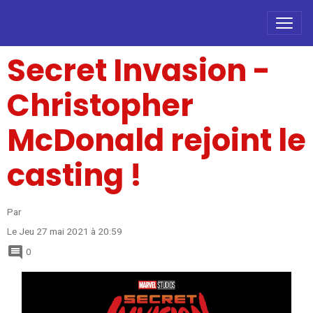
Secret Invasion -
Christopher
McDonald rejoint le
casting !
Par
Le Jeu 27 mai 2021
à 20:59
0