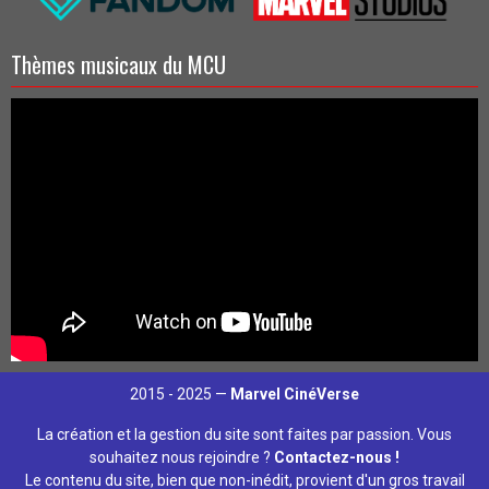
Thèmes musicaux du MCU
2015 - 2025 —
Marvel CinéVerse
La création et la gestion du site sont faites par passion. Vous
souhaitez nous rejoindre ?
Contactez-nous !
Le contenu du site, bien que non-inédit, provient d'un gros travail