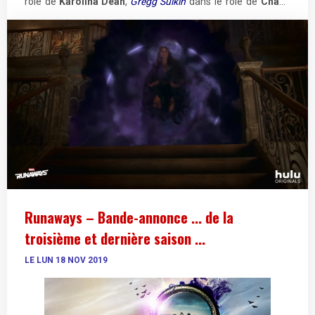
rôle de
Karolina Dean
,
Gregg Sulkin
dans le rôle de
Chase
Stein
,
Ariela Barer
dans le rôle de
Gert Yorkes
et
Allegra
Costa
dans le rôle de
Molly Hernandez
.
Runaways – Bande-annonce ... de la
troisième et dernière saison ...
LE LUN 18 NOV 2019