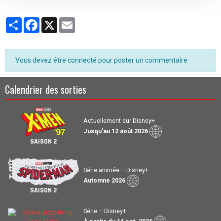
Costa
dans le rôle de
Molly Hernandez
.
Partager
Facebook
X
Email
Vous devez être connecté pour poster un commentaire
Calendrier des sorties
Actuellement sur Disney+
Jusqu'au 12 août 2026
SAISON 2
Série animée – Disney+
Automne 2026
SAISON 2
Série – Disney+