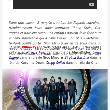
Dans une saison 3 remplie d'action, les Fugitifs cherchent
frénétiquement leurs amis capturés Chase Stein, Gert
Yorkes et Karolina Dean. Les enfants doivent faire face à un
ennemi inarrêtable qui a ciblé Leslie – ou plus exactement
l'enfant qu'elle porte. Nico Minoru les attire tous dans un
La série
Runaways
sera de retour sur Hulu le
13 décembre
royaume obscur où sa dirigeante, Morgan le Fay, est encore
2019
avec
Rhenzy Feliz
dans le rôle de
Alex Wilder
,
Lyrica
plus abominable que tous ceux que les enfants ont déjà
Okano
dans le rôle de
Nico Minoru
,
Virginia Gardner
dans le
affronté.
rôle de
Karolina Dean
,
Gregg Sulkin
dans le rôle de
Chase
Stein
,
Ariela Barer
dans le rôle de
Gert Yorkes
et
Allegra
Costa
dans le rôle de
Molly Hernandez
.