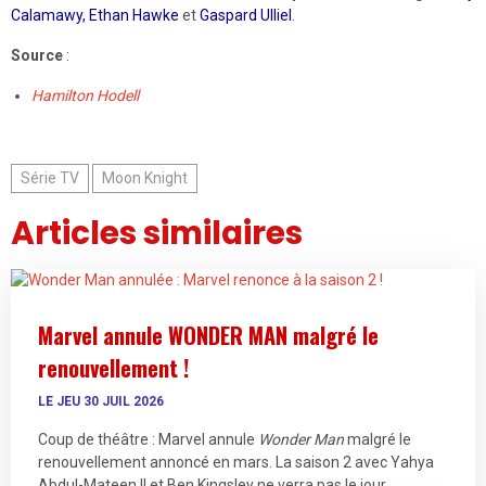
Calamawy,
Ethan Hawke
et
Gaspard Ulliel
.
Source
:
Hamilton Hodell
Série TV
Moon Knight
Articles similaires
Marvel annule WONDER MAN malgré le
renouvellement !
LE JEU 30 JUIL 2026
Coup de théâtre : Marvel annule
Wonder Man
malgré le
renouvellement annoncé en mars. La saison 2 avec Yahya
Abdul-Mateen II et Ben Kingsley ne verra pas le jour.