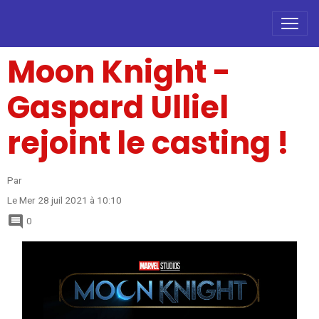
Moon Knight -
Gaspard Ulliel
rejoint le casting !
Par
Le Mer 28 juil 2021
à 10:10
0