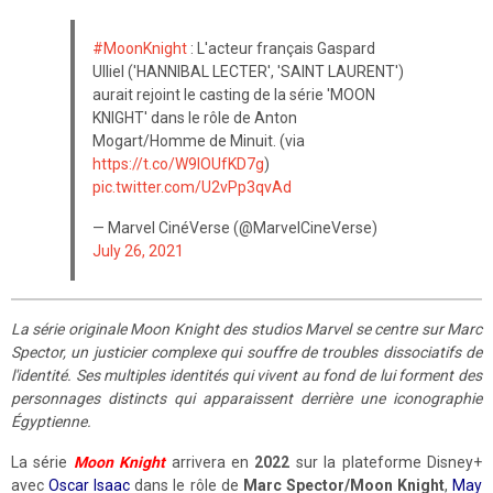
#MoonKnight
: L'acteur français Gaspard
Ulliel ('HANNIBAL LECTER', 'SAINT LAURENT')
aurait rejoint le casting de la série 'MOON
KNIGHT' dans le rôle de Anton
Mogart/Homme de Minuit. (via
https://t.co/W9lOUfKD7g
)
pic.twitter.com/U2vPp3qvAd
— Marvel CinéVerse (@MarvelCineVerse)
July 26, 2021
La série originale Moon Knight des studios Marvel se centre sur Marc
Spector, un justicier complexe qui souffre de troubles dissociatifs de
l'identité. Ses multiples identités qui vivent au fond de lui forment des
personnages distincts qui apparaissent derrière une iconographie
Égyptienne.
La série
Moon Knight
arrivera en
2022
sur la plateforme Disney+
avec
Oscar Isaac
dans le rôle de
Marc Spector/Moon Knight
,
May