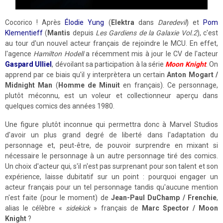
Cocorico ! Après
Élodie Yung
(
Elektra
dans
Daredevil
) et
Pom
Klementieff
(
Mantis
depuis
Les Gardiens de la Galaxie Vol.2
), c'est
au tour d'un nouvel acteur français de rejoindre le MCU. En effet,
l'agence
Hamilton Hodell
a récemment mis à jour le CV de l'acteur
Gaspard Ulliel
, dévoilant sa participation à la série
Moon Knight
. On
apprend par ce biais qu'il y interprètera un certain
Anton Mogart /
Midnight Man
(
Homme de Minuit
en français). Ce personnage,
plutôt méconnu, est un voleur et collectionneur aperçu dans
quelques comics des années 1980.
Une figure plutôt inconnue qui permettra donc à Marvel Studios
d'avoir un plus grand degré de liberté dans l'adaptation du
personnage et, peut-être, de pouvoir surprendre en mixant si
nécessaire le personnage à un autre personnage tiré des comics.
Un choix d'acteur qui, s'il n'est pas surprenant pour son talent et son
expérience, laisse dubitatif sur un point : pourquoi engager un
acteur français pour un tel personnage tandis qu'aucune mention
n'est faite (pour le moment) de
Jean-Paul DuChamp / Frenchie
,
alias le célèbre «
sidekick
» français de
Marc Spector / Moon
Knight
?