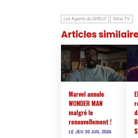
Les Agents du SHIELD
Série TV
Articles similair
Marvel annule
E
WONDER MAN
r
malgré le
d
renouvellement !
B
S
LE JEU 30 JUIL 2026