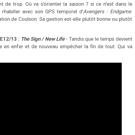
 de trop. Où va s'orienter la saison 7 si ce n'est dans le
e rhabiller avec son GPS temporel d'
Avengers : Endgame
.
ation de Coulson. Sa gestion est-elle plutôt bonne ou plutôt
6E12/13 :
The Sign / New Life
- Tandis que le temps devient
re en enfer et de nouveau empêcher la fin de tout. Qui va