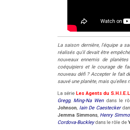
La saison dernière, l'équipe a sa
réalisés qu'il devait être empêch
nouveaux ennemis de planètes é
coéquipiers et le courage de fa
nouveau défi ? Accepter le fait d
sauvé une planète, mais qu'elles n
La série
Les Agents du S.H.I.E.L
Gregg
,
Ming-Na Wen
dans le r
Johnson
,
Iain De Caestecker
dan
Jemma Simmons
,
Henry Simmo
Cordova-Buckley
dans le rôle de