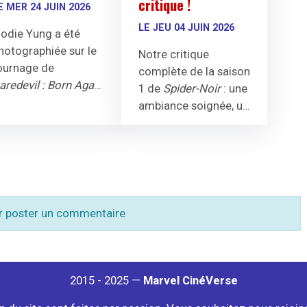
critique !
E MER 24 JUIN 2026
LE JEU 04 JUIN 2026
lodie Yung a été
hotographiée sur le
Notre critique
ournage de
complète de la saison
aredevil : Born Again
1 de
Spider-Noir
: une
aison 3, dans le rôle
ambiance soignée, un
'Elektra. Son retour
Nicolas Cage habité,
0 ans après
The
mais un scénario trop
efenders
est
sage.
onfirmé par des
hotos de tournage.
r poster un commentaire
2015 - 2025 —
Marvel CinéVerse