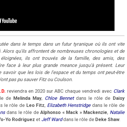
utée dans le temps dans un futur tyranique où ils ont vite
é. Alors qu'ils affrontent de nombreuses chronologies et de
loignées, ils ont trouvés de la famille, des amis, des
ire face à leur plus grande meance jusqu'à présent.
Leur
e savoir que les lois de l'espace et du temps ont peut-être
'ont pas pu sauver Fitz ou Coulson.
.D.
reviendra en 2020 sur ABC chaque vendredi avec
Clark
ôle de
Melinda May
,
Chloe Bennet
dans le rôle de
Daisy
s le rôle de
Leo Fitz
,
Elizabeth Henstridge
dans le rôle de
ns
dans le rôle de
Alphonso «
Mack
» Mackenzie
,
Natalie
Yo-Yo Rodriguez
et
Jeff Ward
dans le rôle de
Deke Shaw
.