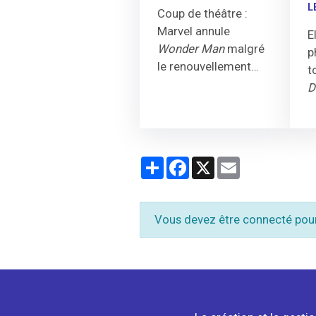
L
Coup de théâtre :
Marvel annule
E
Wonder Man
malgré
p
le renouvellement
t
annoncé en mars. La
D
saison 2 avec Yahya
s
Abdul-Mateen II et
d
Ben Kingsley ne verra
1
pas le jour.
D
Partager
Facebook
X
Email
c
p
Vous devez être connecté pou