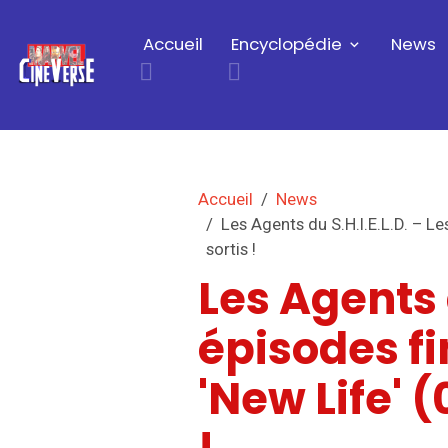
Accueil
Encyclopédie
News
Accueil
News
Les Agents du S.H.I.E.L.D. – Le
sortis !
Les Agents d
épisodes fi
'New Life' (