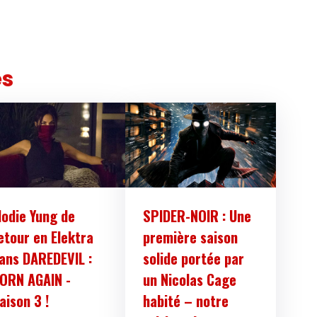
es
lodie Yung de
SPIDER-NOIR : Une
etour en Elektra
première saison
ans DAREDEVIL :
solide portée par
ORN AGAIN -
un Nicolas Cage
aison 3 !
habité – notre