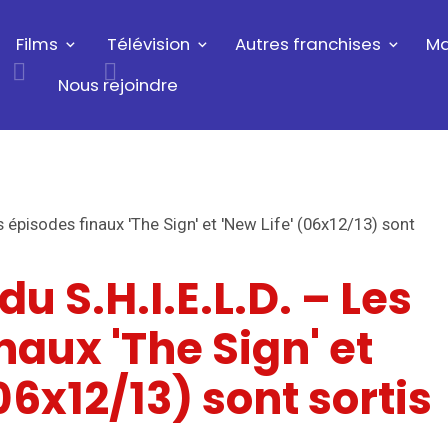
Films
Télévision
Autres franchises
Ma
Nous rejoindre
s épisodes finaux 'The Sign' et 'New Life' (06x12/13) sont
u S.H.I.E.L.D. – Les
naux 'The Sign' et
06x12/13) sont sortis