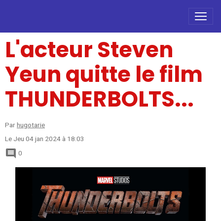
L'acteur Steven
Yeun quitte le film
THUNDERBOLTS...
Par
hugotarie
Le Jeu 04 jan 2024
à 18:03
0