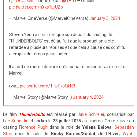
(
@rDCUleaks
, confirmé par
@THR
) — Officiel
pic.twitter.com/hXks1LrUZb
— Marvel CinéVerse (@MarvelCineVerse)
January 3, 2024
Steven Yeun a confirmé que son départ du casting de
‘THUNDERBOLTS’ est dû au fait que la production a été
retardée à plusieurs reprises et que cela a causé des conflits
d’emploi du temps pour l’acteur.
Il a tout de même déclaré qu’il souhaite toujours faire un film
Marvel.
(via…
pic.twitter.com/1HpPxsQkR3
— Marvel Story (@MarvelStory_)
January 4, 2024
Le film
Thunderbolts
est réalisé par
Jake Schreier
, scénarisé par
Lee Sung Jin
et sortira le
23 juillet 2025
au cinéma. On retrouve au
casting
Florence Pugh
dans le rôle de
Yelena Belova
,
Sebastian
Stan
dans le rôle de
Bucky Barnes/Soldat de l'Hiver
,
Wyatt