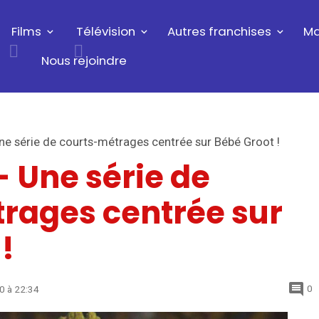
Films
Télévision
Autres franchises
Ma
Nous rejoindre
ne série de courts-métrages centrée sur Bébé Groot !
- Une série de
rages centrée sur
!
0
20
à 22:34