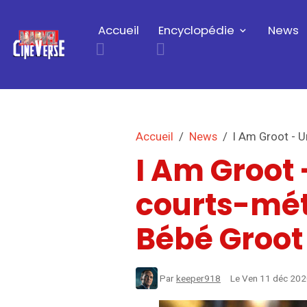
Accueil
Encyclopédie
News
Accueil
News
I Am Groot - U
I Am Groot 
courts-mét
Bébé Groot 
Par
keeper918
Le Ven 11 déc 20