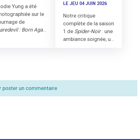
LE JEU 04 JUIN 2026
lodie Yung a été
hotographiée sur le
Notre critique
ournage de
complète de la saison
aredevil : Born Again
1 de
Spider-Noir
: une
aison 3, dans le rôle
ambiance soignée, un
'Elektra. Son retour
Nicolas Cage habité,
0 ans après
The
mais un scénario trop
efenders
est
sage.
onfirmé par des
hotos de tournage.
r poster un commentaire