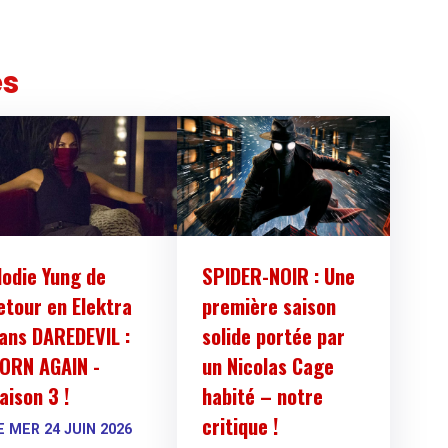
es
lodie Yung de
SPIDER-NOIR : Une
etour en Elektra
première saison
ans DAREDEVIL :
solide portée par
ORN AGAIN -
un Nicolas Cage
aison 3 !
habité – notre
critique !
E MER 24 JUIN 2026