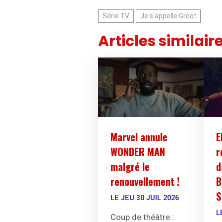
Série TV
Je s'appelle Groot
Articles similair
Marvel annule
E
WONDER MAN
r
malgré le
d
renouvellement !
B
S
LE JEU 30 JUIL 2026
L
Coup de théâtre :