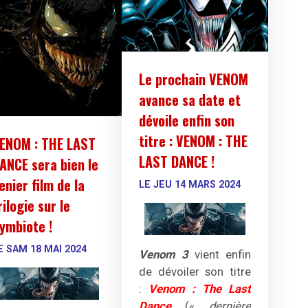
Le prochain VENOM
avance sa date et
dévoile enfin son
titre : VENOM : THE
ENOM : THE LAST
LAST DANCE !
ANCE sera bien le
enier film de la
LE JEU 14 MARS 2024
rilogie sur le
ymbiote !
E SAM 18 MAI 2024
Venom 3
vient enfin
de dévoiler son titre
:
Venom : The Last
Dance
(«
dernière