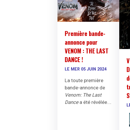
l'univers
cinématographique.
Première bande-
annonce pour
VENOM : THE LAST
DANCE !
V
D
LE MER 05 JUIN 2024
d
La toute première
t
bande-annonce de
S
Venom: The Last
Dance
a été révélée...
L
avec quelques
surprises...