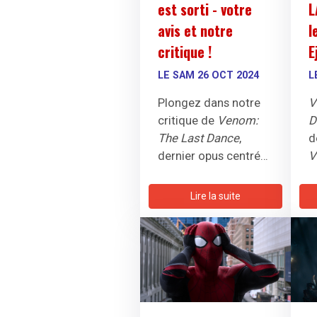
est sorti - votre
L
avis et notre
l
critique !
E
LE SAM 26 OCT 2024
L
Plongez dans notre
V
critique de
Venom:
D
The Last Dance
,
d
dernier opus centré
V
sur Venom et Knull, le
c
dieu des symbiotes :
D
Lire la suite
c'est toujours très
d
mauvais.
K
B
c
i