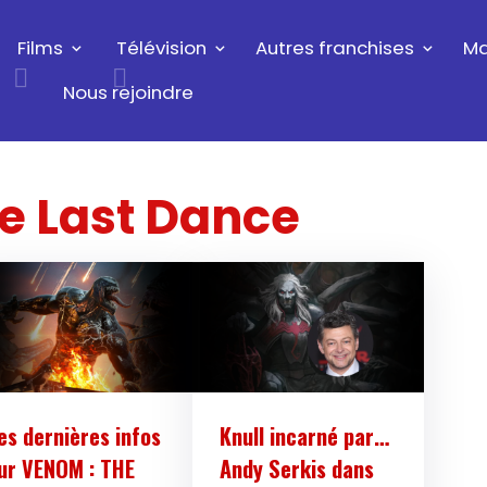
Films
Télévision
Autres franchises
Ma
Nous rejoindre
e Last Dance
es dernières infos
Knull incarné par…
ur VENOM : THE
Andy Serkis dans