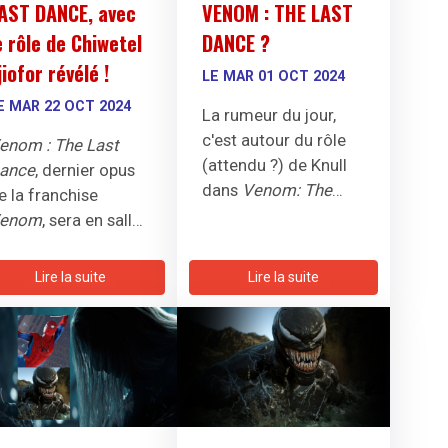
AST DANCE, avec
VENOM : THE LAST
e rôle de Chiwetel
DANCE ?
jiofor révélé !
LE MAR 01 OCT 2024
E MAR 22 OCT 2024
La rumeur du jour,
c'est autour du rôle
enom : The Last
(attendu ?) de Knull
ance
, dernier opus
dans
Venom: The
e la franchise
Last Dance
qui
enom
, sera en salles
pourrait être incarné
e 25 octobre.
par Andy Serkis.
écouvrez les
Lire la suite
Lire la suite
erniers détails, sur
null et l'arc
King in
lack
, au centre de
ette nouvelle
ntrigue