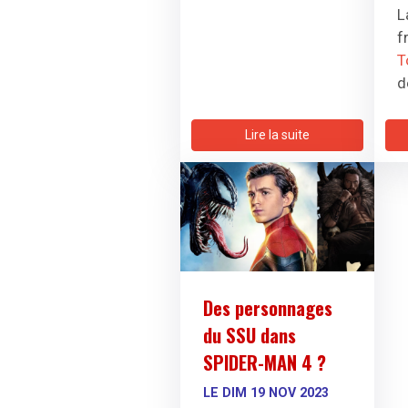
L
f
T
d
d
q
Lire la suite
D
t
p
T
v
n
Des personnages
p
du SSU dans
d
d
SPIDER-MAN 4 ?
D
LE DIM 19 NOV 2023
d