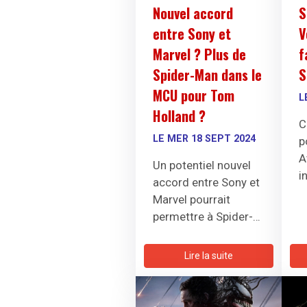
Nouvel accord
S
entre Sony et
V
Marvel ? Plus de
f
Spider-Man dans le
S
MCU pour Tom
L
Holland ?
C
LE MER 18 SEPT 2024
p
A
Un potentiel nouvel
i
accord entre Sony et
V
Marvel pourrait
s
permettre à Spider-
p
Man de Tom Holland
m
d'apparaître plus
Lire la suite
souvent dans le MCU,
redéfinissant ainsi
son rôle dans