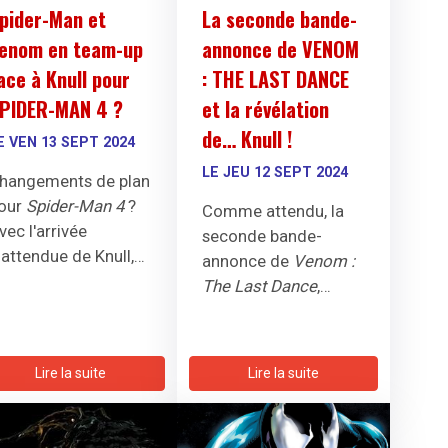
pider-Man et
La seconde bande-
enom en team-up
annonce de VENOM
ace à Knull pour
: THE LAST DANCE
PIDER-MAN 4 ?
et la révélation
de… Knull !
E VEN 13 SEPT 2024
LE JEU 12 SEPT 2024
hangements de plan
our
Spider-Man 4
?
Comme attendu, la
vec l'arrivée
seconde bande-
nattendue de Knull,
annonce de
Venom :
enom pourrait-il
The Last Dance
,
'associer au Tisseur
dernier opus des
our contrer une
aventures d'Eddie
enace d'ampleur ?
Brock, a été révélée ...
Lire la suite
Lire la suite
Tout comme la
présence de Knull !