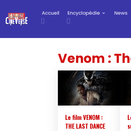
Accueil
Encyclopédie
News
Venom : Th
Le film VENOM :
L
THE LAST DANCE
s