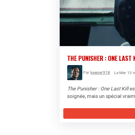
THE PUNISHER : ONE LAST KI
Par
keeper918
Le Mer 13 
The Punisher : One Last Kill
es
soignée, mais un spécial vraim