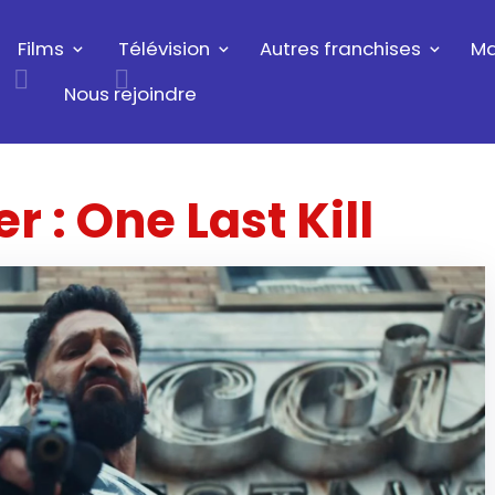
Films
Télévision
Autres franchises
Ma
Nous rejoindre
r : One Last Kill