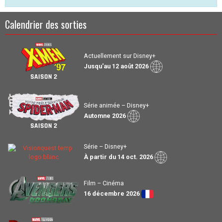
Raccoon
,
Dave Bautista
dans le rôle de
Drax
,
Vin
Calendrier des sorties
Diesel
dans le rôle de
Groot
,
Benedict
Cumberbatch
dans le rôle de
Docteur
Strange
,
Elizabeth Olsen
dans le rôle de
Wanda
Actuellement sur Disney+
Maximoff / Scarlet Witch
,
Paul Bettany
dans le rôle
Jusqu'au 12 août 2026
de
Vision
et
Josh Brolin
dans le rôle de
Thanos
.
SAISON 2
Série animée – Disney+
Automne 2026
SAISON 2
Série – Disney+
À partir du 14 oct. 2026
Film – Cinéma
16 décembre 2026