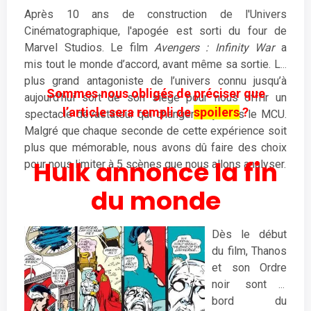
Après 10 ans de construction de l'Univers
Cinématographique, l'apogée est sorti du four de
Marvel Studios. Le film
Avengers : Infinity War
a
mis tout le monde d’accord, avant même sa sortie. Le
plus grand antagoniste de l’univers connu jusqu’à
Sommes nous obligés de préciser que
aujourd’hui sort de son siège pour nous offrir un
l’article sera rempli de
spoilers
?
spectacle dévastateur qui changera à jamais le MCU.
Malgré que chaque seconde de cette expérience soit
plus que mémorable, nous avons dû faire des choix
Hulk annonce la fin
pour nous limiter à 5 scènes que nous allons analyser.
du monde
Dès le début
du film, Thanos
et son Ordre
noir sont à
bord du