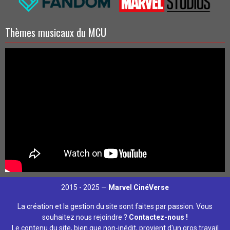
Thèmes musicaux du MCU
2015 - 2025 —
Marvel CinéVerse
La création et la gestion du site sont faites par passion. Vous
souhaitez nous rejoindre ?
Contactez-nous !
Le contenu du site, bien que non-inédit, provient d'un gros travail