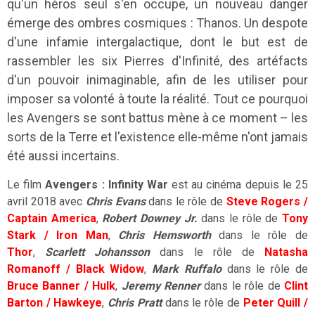
qu'un héros seul s'en occupe, un nouveau danger
émerge des ombres cosmiques : Thanos. Un despote
d'une infamie intergalactique, dont le but est de
rassembler les six Pierres d'Infinité, des artéfacts
d'un pouvoir inimaginable, afin de les utiliser pour
imposer sa volonté à toute la réalité. Tout ce pourquoi
les Avengers se sont battus mène à ce moment – les
sorts de la Terre et l'existence elle-même n'ont jamais
été aussi incertains.
Le film
Avengers : Infinity War
est au cinéma depuis le 25
avril 2018 avec
Chris Evans
dans le rôle de
Steve Rogers /
Captain America
,
Robert Downey Jr.
dans le rôle de
Tony
Stark / Iron Man
,
Chris Hemsworth
dans le rôle de
Thor
,
Scarlett Johansson
dans le rôle de
Natasha
Romanoff / Black Widow
,
Mark Ruffalo
dans le rôle de
Bruce Banner / Hulk
,
Jeremy Renner
dans le rôle de
Clint
Barton / Hawkeye
,
Chris Pratt
dans le rôle de
Peter Quill /