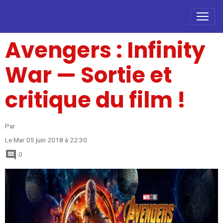
Avengers : Infinity
War — Sortie et
critique du film !
Par
Le Mar 05 juin 2018
à 22:30
0