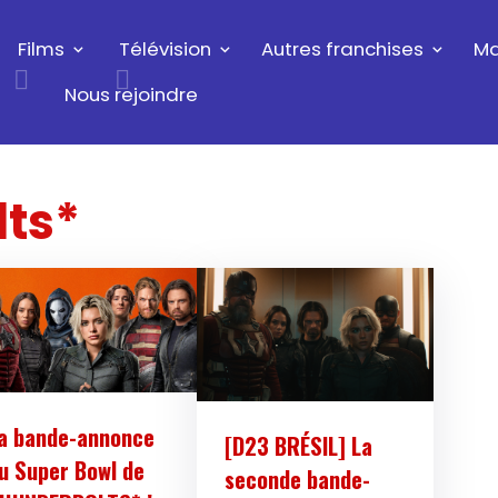
Films
Télévision
Autres franchises
Ma
Nous rejoindre
ts*
a bande-annonce
[D23 BRÉSIL] La
u Super Bowl de
seconde bande-