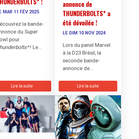
HUNDERBOLTS* !
annonce de
THUNDERBOLTS* a
E MAR 11 FÉV 2025
été dévoilée !
écouvrez la bande-
nnonce du Super
LE DIM 10 NOV 2024
owl pour
Lors du panel Marvel
hunderbolts*
! Le
à la D23 Brésil, la
ilm de Jake Schreier
seconde bande-
ease Sentry et le
annonce de
etour de la Tour des
Thunderbolts* a été
vengers !
dévoilée, offrant un
Lire la suite
Lire la suite
nouvel aperçu du
film.