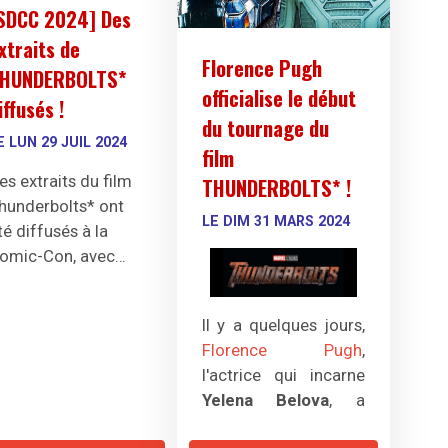
SDCC 2024] Des
xtraits de
Florence Pugh
HUNDERBOLTS*
officialise le début
iffusés !
du tournage du
E LUN 29 JUIL 2024
film
es extraits du film
THUNDERBOLTS* !
hunderbolts* ont
LE DIM 31 MARS 2024
té diffusés à la
omic-Con, avec
uelques nouvelles
nformations inédites
Il y a quelques jours,
Florence Pugh
,
l'actrice qui incarne
Yelena Belova
, a
publié sur Instagram