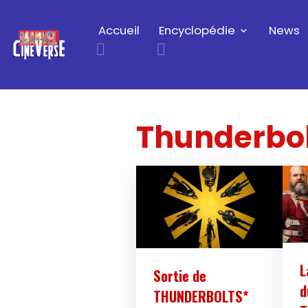
Accueil
Encyclopédie
News
Thunderbol
L
Sortie de
d
THUNDERBOLTS*