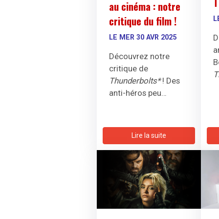
T
au cinéma : notre
critique du film !
L
D
LE MER 30 AVR 2025
a
Découvrez notre
B
critique de
T
Thunderbolts*
! Des
f
anti-héros peu
t
conventionnels de
r
Marvel se
A
rassemblent pour
Lire la suite
proposer un bon film
abordant une
thématique quasi
inédite.