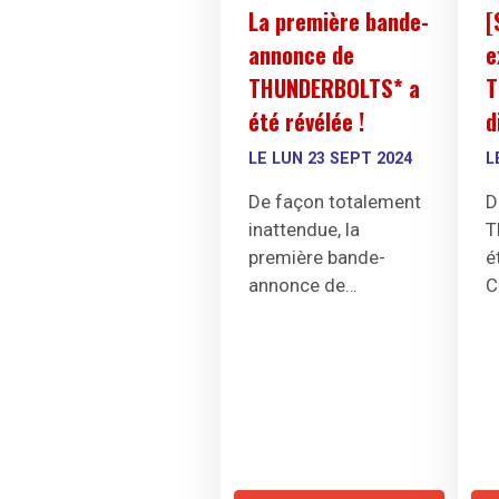
La première bande-
[
annonce de
e
THUNDERBOLTS* a
T
été révélée !
d
LE LUN 23 SEPT 2024
L
De façon totalement
D
inattendue, la
T
première bande-
é
annonce de
C
Thunderbolts*
(on
q
oublie pas
i
l'astérisque) a été
!
dévoilée par Marvel
dans l'après-midi !
Décryptage.