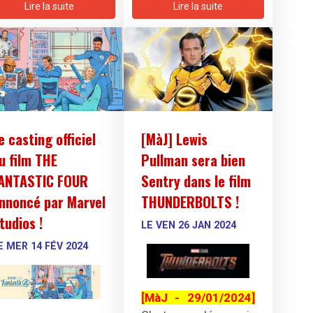
une vidéo
Lire la suite
Lire la suite
directement depuis le
lieu de tournage du
film
Thunderbolts*
.
Grâce à elle, nous
avons pu obtenir
quelques
informations sur ce
e casting officiel
[MàJ] Lewis
projet ; la première
u film THE
Pullman sera bien
concerne le titre du
film. En effet, dans sa
ANTASTIC FOUR
Sentry dans le film
vidéo,
Florence Pugh
nnoncé par Marvel
THUNDERBOLTS !
a montré une chaise
tudios !
LE VEN 26 JAN 2024
avec un nouveau titre
pour le film qui
E MER 14 FÉV 2024
s'appellerait
maintenant
[MàJ - 29/01/2024]
Thunderbolts
*.